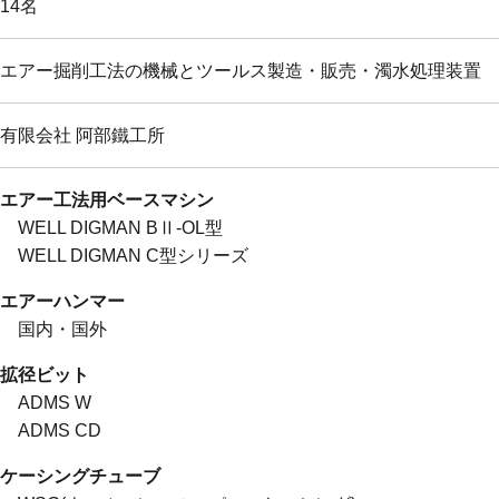
14名
エアー掘削工法の機械とツールス製造・販売・濁水処理装置
有限会社 阿部鐵工所
エアー工法用ベースマシン
WELL DIGMAN BⅡ-OL型
WELL DIGMAN C型シリーズ
エアーハンマー
国内・国外
拡径ビット
ADMS W
ADMS CD
ケーシングチューブ